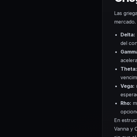
Las grieg
mercado. 
Delta:
del con
Gamm
aceler
Theta:
vencim
Vega:
m
espera
Rho:
mi
opcion
En estruc
Vanna y C