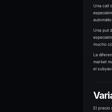
Una call 
especialm
automátic
Una put d
especialme
mucho com
La difere
market ma
el subyac
Vari
El precio 