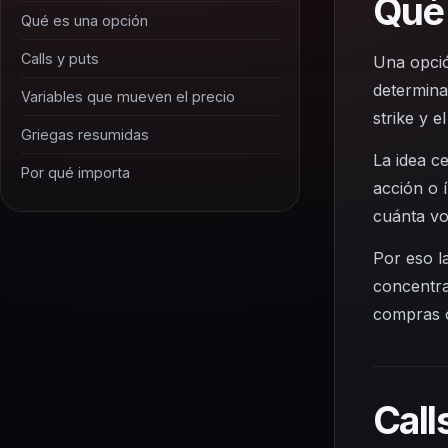
Qué 
Qué es una opción
Calls y puts
Una opció
determina
Variables que mueven el precio
strike y e
Griegas resumidas
La idea c
Por qué importa
acción o 
cuánta vo
Por eso l
concentra
compras o
Call