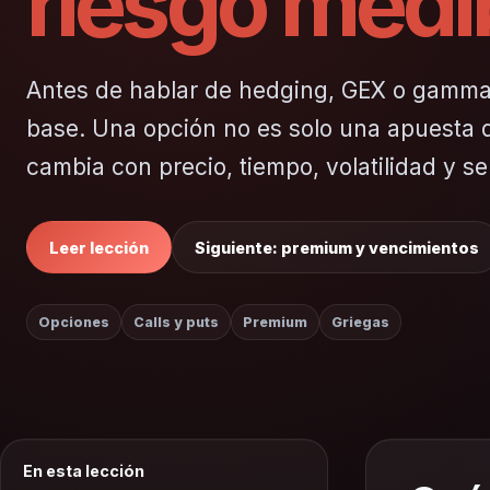
riesgo medi
Antes de hablar de hedging, GEX o gamma 
base. Una opción no es solo una apuesta d
cambia con precio, tiempo, volatilidad y s
Leer lección
Siguiente: premium y vencimientos
Opciones
Calls y puts
Premium
Griegas
En esta lección