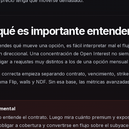
l precio tenga que moverse demasiado.
qué es importante entende
iendes qué mueve una opción, es fácil interpretar mal el f
n direccional. Una concentración de Open Interest no siem
igar a reajustes muy distintos a los de una opción mensual l
a correcta empieza separando contrato, vencimiento, strike 
a Flip, walls y NDF. Sin esa base, las métricas avanzada
mental
 entiende el contrato. Luego mira cuánto premium y expos
bligar a cobertura y convertirse en flujo sobre el subyace