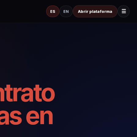
☰
ES
EN
Abrir plataforma
ntrato
as en