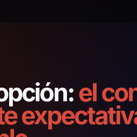
opción:
el co
te expectativ