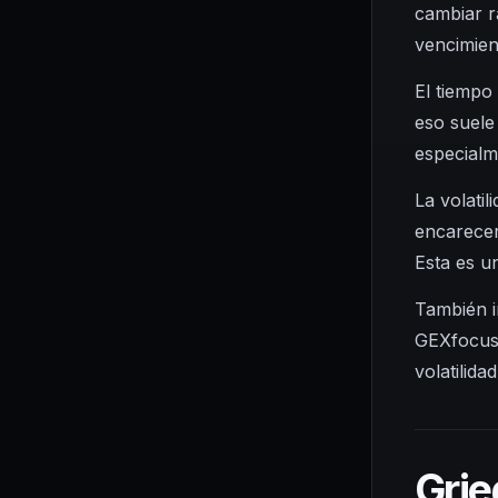
cambiar r
vencimient
El tiempo
eso suele
especialm
La volati
encarecer
Esta es u
También i
GEXfocus,
volatilida
Grie