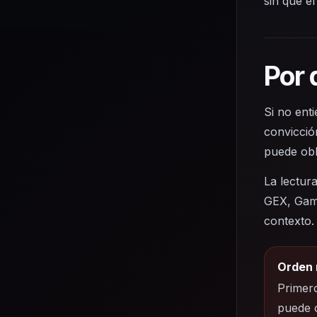
sin que e
Por 
Si no ent
convicció
puede obl
La lectur
GEX, Gamm
contexto.
Orden 
Primero
puede o