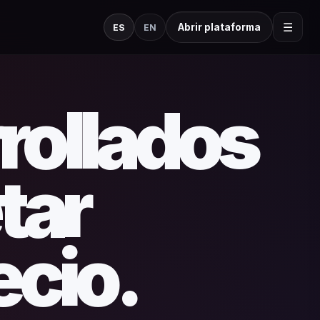
☰
Abrir plataforma
ES
EN
rollados
tar
ecio.