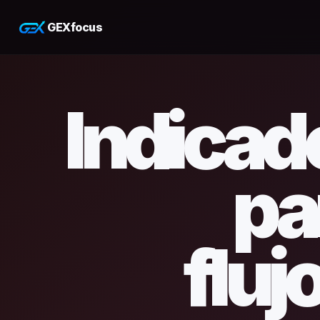
GEXfocus
Indicad
pa
fluj