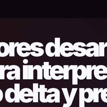
ores desar
ra interpre
o delta y pr