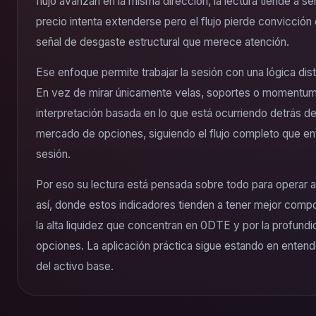
flujo avanzan en la misma dirección, la lectura tiende a s
precio intenta extenderse pero el flujo pierde convicción 
señal de desgaste estructural que merece atención.
Ese enfoque permite trabajar la sesión con una lógica distin
En vez de mirar únicamente velas, soportes o momentum
interpretación basada en lo que está ocurriendo detrás de
mercado de opciones, siguiendo el flujo completo que ent
sesión.
Por eso su lectura está pensada sobre todo para operar 
así, donde estos indicadores tienden a tener mejor compo
la alta liquidez que concentran en 0DTE y por la profund
opciones. La aplicación práctica sigue estando en enten
del activo base.