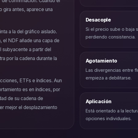
er de confirmación. Cuando el
o gira antes, aparece una
Desacople
Si el precio sube o baja
ta a la del gráfico aislado.
perdiendo consistencia.
, el NDF añade una capa de
l subyacente a partir del
ra por la cadena durante la
Agotamiento
Las divergencias entre f
empieza a debilitarse.
acciones, ETFs e índices. Aun
rtamiento es en índices, por
idad de su cadena de
Aplicación
der mejor el desplazamiento
Está orientado a la lectu
opciones individuales.