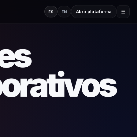
☰
Abrir plataforma
ES
EN
des
orativos
.