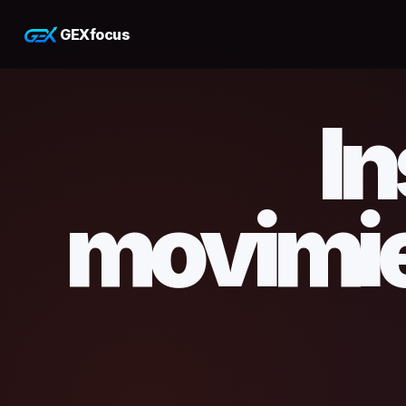
GEXfocus
In
movimie