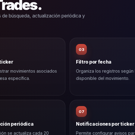
Trades.
s de búsqueda, actualización periódica y
03
 ticker
Filtro por fecha
strar movimientos asociados
Organiza los registros según 
esa específica.
disponible del movimiento.
07
ción periódica
Notificaciones por ticker
ión se actualiza cada 20
Permite configurar avisos par