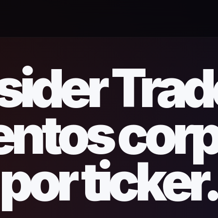
sider Tra
ntos corp
por ticker